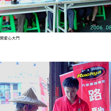
敞開愛心大門
～