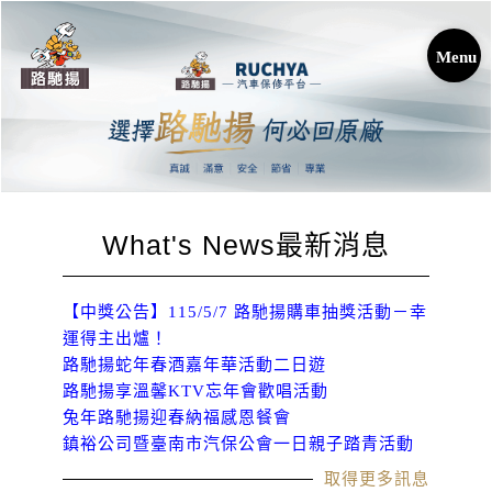
What's
News
最新消息
【中獎公告】115/5/7 路馳揚購車抽獎活動－幸
運得主出爐！
路馳揚蛇年春酒嘉年華活動二日遊
路馳揚享溫馨KTV忘年會歡唱活動
兔年路馳揚迎春納福感恩餐會
鎮裕公司暨臺南市汽保公會一日親子踏青活動
取得更多訊息