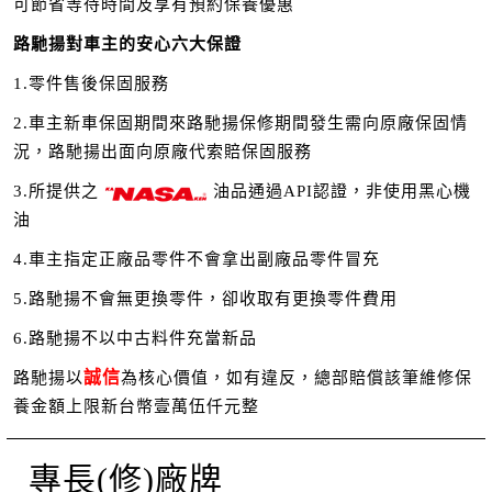
可節省等待時間及享有預約保養優惠
路馳揚對車主的安心六大保證
1.零件售後保固服務
2.車主新車保固期間來路馳揚保修期間發生需向原廠保固情
況，路馳揚出面向原廠代索賠保固服務
3.所提供之
油品通過API認證，非使用黑心機
油
4.車主指定正廠品零件不會拿出副廠品零件冒充
5.路馳揚不會無更換零件，卻收取有更換零件費用
6.路馳揚不以中古料件充當新品
誠信
路馳揚以
為核心價值，如有違反，總部賠償該筆維修保
養金額上限新台幣壹萬伍仟元整
專長(修)廠牌